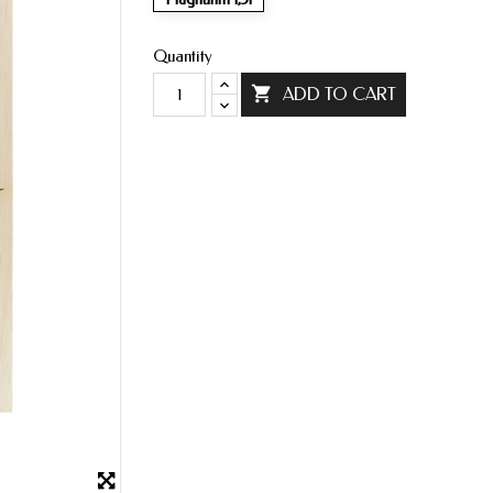
Quantity

ADD TO CART