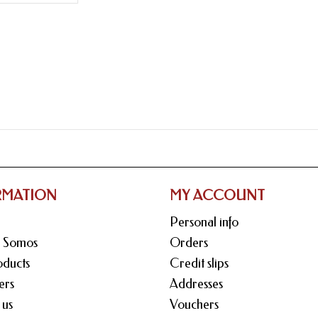
RMATION
MY ACCOUNT
Personal info
s Somos
Orders
ducts
Credit slips
ers
Addresses
 us
Vouchers