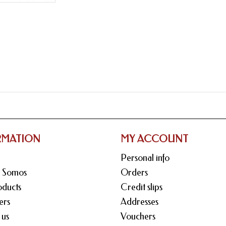
RMATION
MY ACCOUNT
Personal info
s Somos
Orders
ducts
Credit slips
ers
Addresses
 us
Vouchers