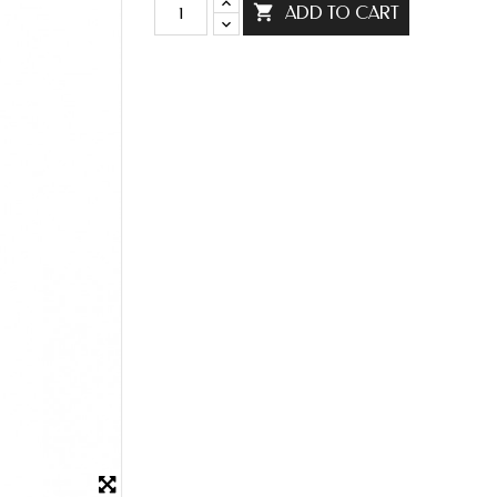

ADD TO CART