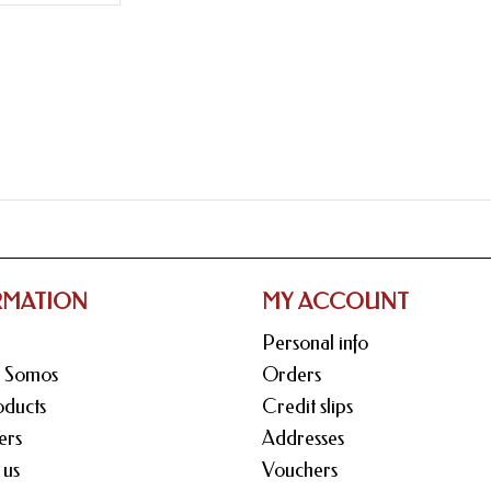
RMATION
MY ACCOUNT
Personal info
s Somos
Orders
ducts
Credit slips
ers
Addresses
 us
Vouchers