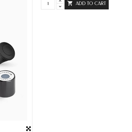

ADD TO CART