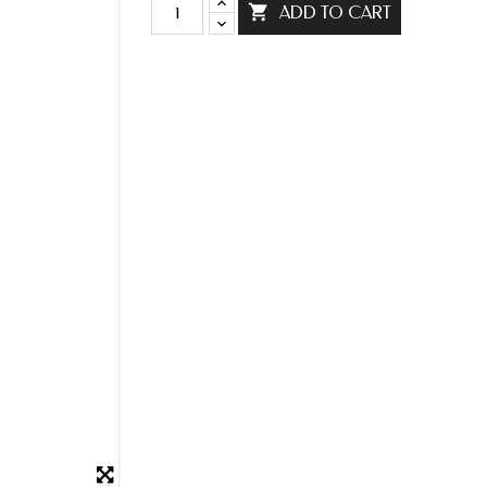

ADD TO CART