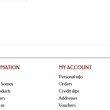
RMATION
MY ACCOUNT
Personal info
s Somos
Orders
ducts
Credit slips
ers
Addresses
 us
Vouchers