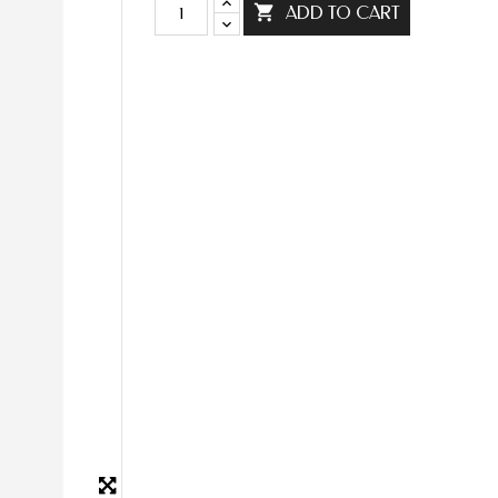

ADD TO CART