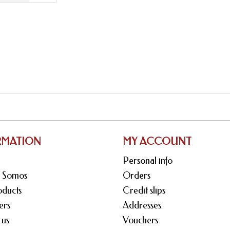
RMATION
MY ACCOUNT
Personal info
s Somos
Orders
ducts
Credit slips
ers
Addresses
 us
Vouchers