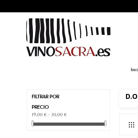
Inic
D.O
FILTRAR POR
PRECIO
19,00 € - 20,00 €