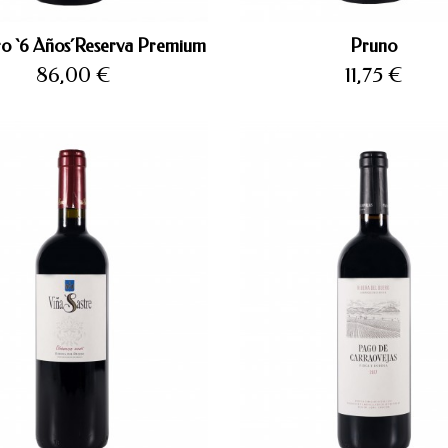
o `6 Años´Reserva Premium
Pruno
Precio
Precio
86,00 €
11,75 €