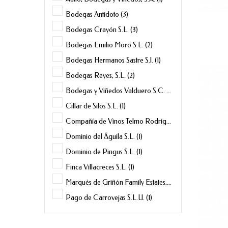
Bodegas Antídoto
(3)
Bodegas Crayón S.L.
(3)
Bodegas Emilio Moro S.L.
(2)
Bodegas Hermanos Sastre S.l.
(1)
Bodegas Reyes, S.L.
(2)
Bodegas y Viñedos Valduero S.C.
(3)
Cillar de Silos S.L.
(1)
Compañía de Vinos Telmo Rodríguez
(1)
Dominio del Águila S.L.
(1)
Dominio de Pingus S.L.
(1)
Finca Villacreces S.L.
(1)
Marqués de Griñón Family Estates, S.A.
(1)
Pago de Carrovejas S.L.U.
(1)