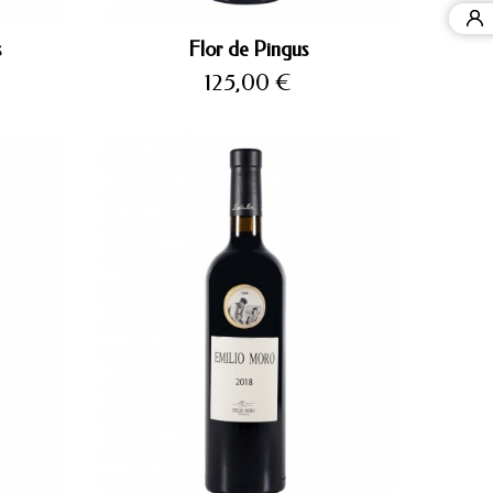
s
Flor de Pingus
Precio
125,00 €