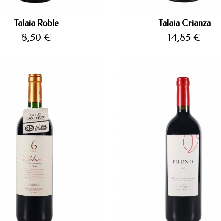
Talaia Roble
Talaia Crianza
Precio
Precio
8,50 €
14,85 €