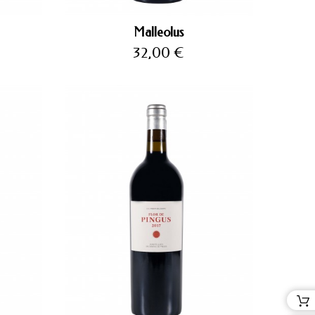
Malleolus
Precio
32,00 €