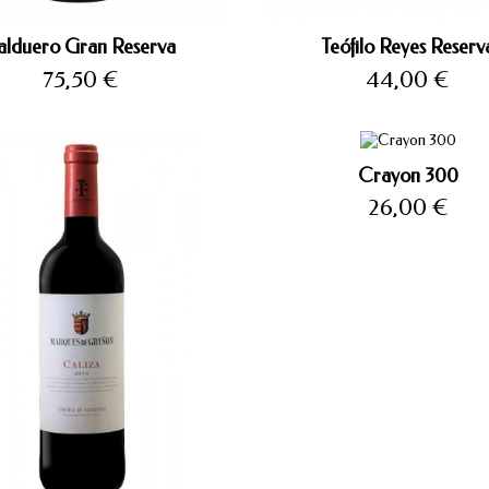
alduero Gran Reserva
Teófilo Reyes Reserv
Precio
Precio
75,50 €
44,00 €
Crayon 300
Precio
26,00 €