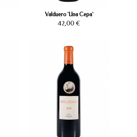
Valduero `Una Cepa`
Precio
42,00 €