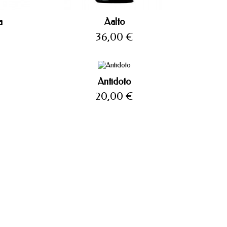
a
Aalto
Precio
36,00 €
Antidoto
Precio
20,00 €