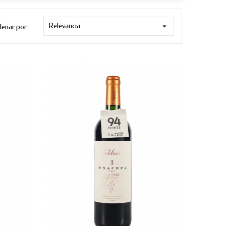
Relevancia

enar por: