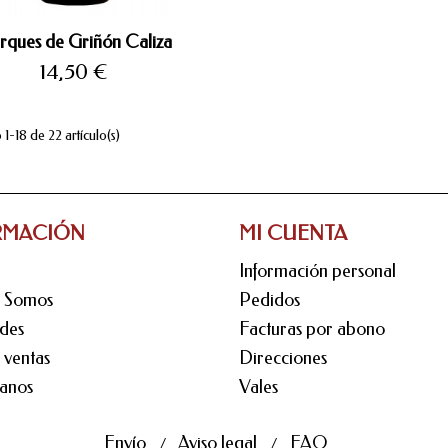
rques de Griñón Caliza
Precio
14,50 €
1-18 de 22 artículo(s)
RMACIÓN
MI CUENTA
Información personal
s Somos
Pedidos
des
Facturas por abono
 ventas
Direcciones
anos
Vales
Envío
Aviso legal
FAQ