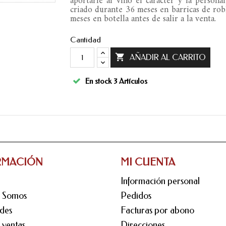
aportarle al vino el carácter y la person
criado durante 36 meses en barricas de rob
meses en botella antes de salir a la venta.
Cantidad

AÑADIR AL CARRITO
En stock
3 Artículos
RMACIÓN
MI CUENTA
Información personal
s Somos
Pedidos
des
Facturas por abono
 ventas
Direcciones