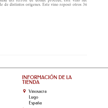
alidad del terroir de donde procede, este vino fue
le de distintos orígenes. Este vino reposó otros 36
INFORMACIÓN DE LA
TIENDA
Vinosacra
Lugo
España