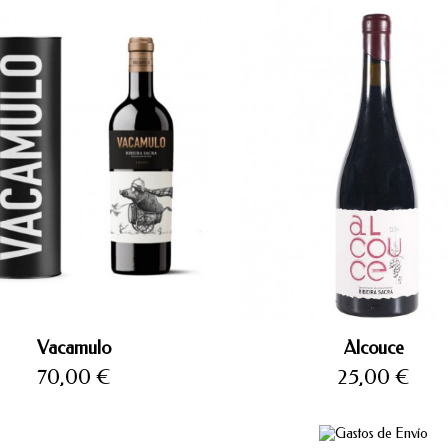
Vacamulo
Alcouce
Precio
Precio
70,00 €
25,00 €