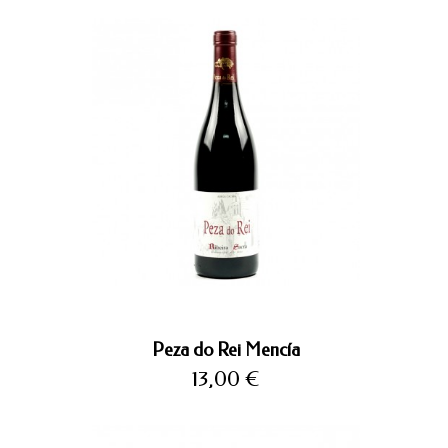
Peza do Rei Mencía
Precio
13,00 €