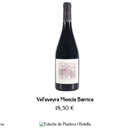
Vel`uveyra Mencía Barrica
Precio
18,50 €