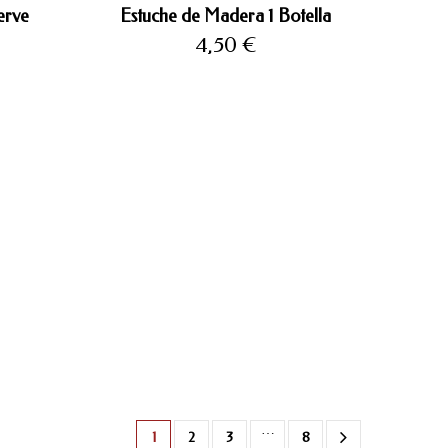
erve
Estuche de Madera 1 Botella
Precio
4,50 €
…
1
2
3
8