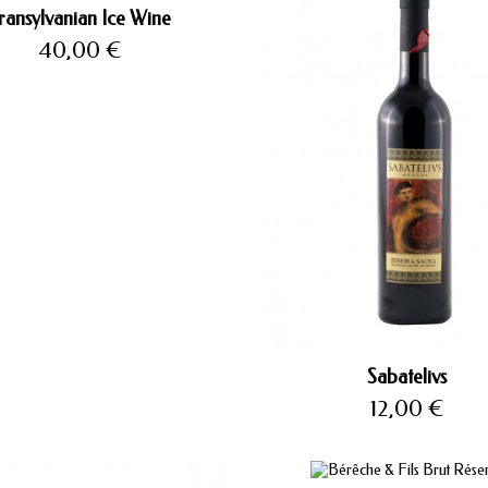
ransylvanian Ice Wine
Precio
40,00 €
Sabatelivs
Precio
12,00 €