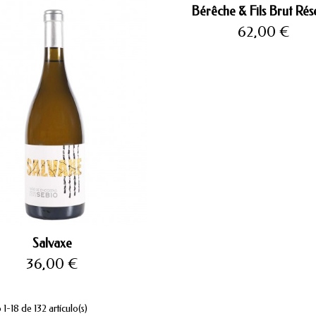
Bérêche & Fils Brut Rés
Precio
62,00 €
Salvaxe
Precio
36,00 €
1-18 de 132 artículo(s)