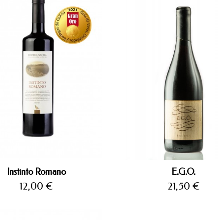
Instinto Romano
E.G.O.
Precio
Precio
12,00 €
21,50 €