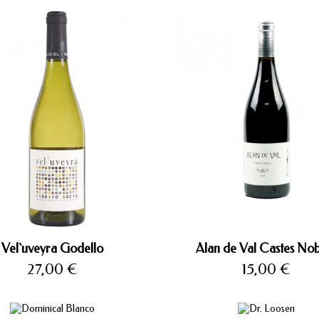
Vel`uveyra Godello
Alan de Val Castes No
Precio
Precio
27,00 €
15,00 €