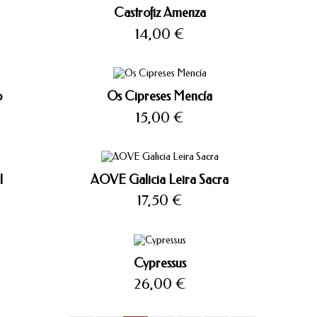
Castrofiz Amenza
Precio
14,00 €
o
Os Cipreses Mencía
Precio
15,00 €
l
AOVE Galicia Leira Sacra
Precio
17,50 €
Cypressus
Precio
26,00 €