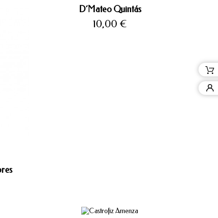
D´Mateo Quintás
Precio
10,00 €
bres