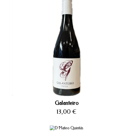
Galanteiro
Precio
13,00 €