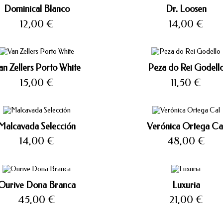
Dominical Blanco
Dr. Loosen
Precio
Precio
12,00 €
14,00 €
an Zellers Porto White
Peza do Rei Godell
Precio
Precio
15,00 €
11,50 €
Malcavada Selección
Verónica Ortega Ca
Precio
Precio
14,00 €
48,00 €
Ourive Dona Branca
Luxuria
Precio
Precio
45,00 €
21,00 €