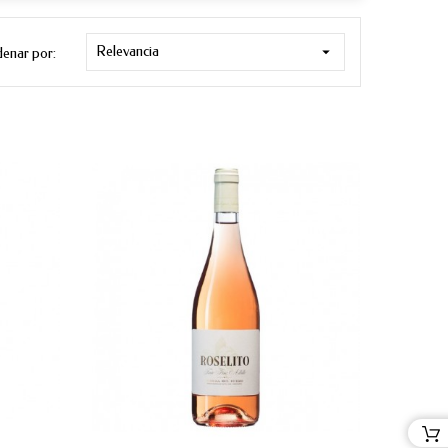
Relevancia

enar por: