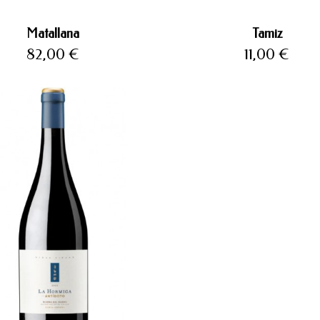
Matallana
Tamiz
Precio
Precio
82,00 €
11,00 €