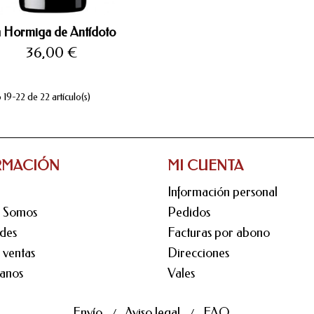
 Hormiga de Antídoto
Precio
36,00 €
19-22 de 22 artículo(s)
RMACIÓN
MI CUENTA
Información personal
s Somos
Pedidos
des
Facturas por abono
 ventas
Direcciones
anos
Vales
Envío
Aviso legal
FAQ