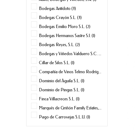
Bodegas Antídoto
(3)
Bodegas Crayón S.L.
(3)
Bodegas Emilio Moro S.L.
(2)
Bodegas Hermanos Sastre S.l.
(1)
Bodegas Reyes, S.L.
(2)
Bodegas y Viñedos Valduero S.C.
(3)
Cillar de Silos S.L.
(1)
Compañía de Vinos Telmo Rodríguez
(1)
Dominio del Águila S.L.
(1)
Dominio de Pingus S.L.
(1)
Finca Villacreces S.L.
(1)
Marqués de Griñón Family Estates, S.A.
(1)
Pago de Carrovejas S.L.U.
(1)