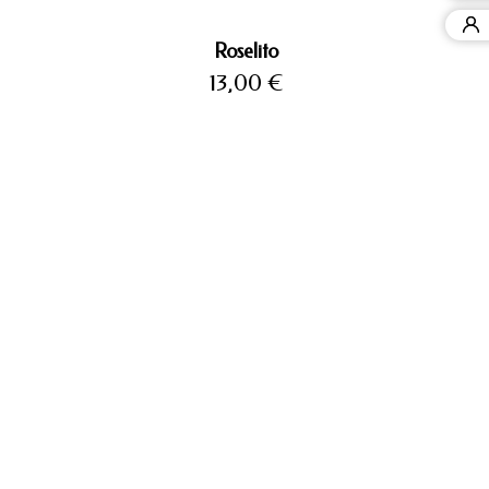
Roselito
Precio
13,00 €