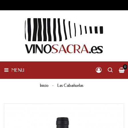
VINOS
DE
GALICIA
MENU
OTRAS
D.O.
DE
ESPAÑA
INTERNACIONALES
OTROS
PRODUCTOS
0
MENU
Inicio
Las Cabañuelas