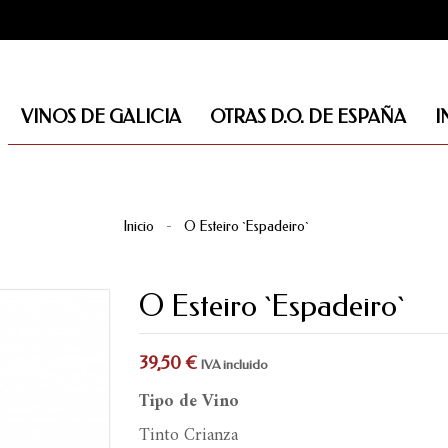
VINOS DE GALICIA
OTRAS D.O. DE ESPAÑA
I
D.O. RIBEIRA SACRA
D.O. RIBERA DEL DUERO
D.O. BINISALEM-MALLORCA
D.O. YCODEN DAUTE ISORA
D.O. DOMINIO DE VALDEPUSA
D.O SIERRA DE SALAMANCA
FUERA D.O. / DE AUTOR
D.O. VINOS DE TIERR
D.O. JERÉZ-XÉRES-SHERRY
D.O. GETARIAKO TXA
FUERA DE D.O. / DE A
D.O. MANZANILLA DE SAN LÚCAR
D.O VALLE DE LA OROT
D.O.P ISLAS CANAR
Inicio
O Esteiro `Espadeiro`
O Esteiro `Espadeiro`
39,50 €
IVA incluido
Tipo de Vino
Tinto Crianza