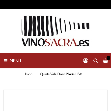
VINOS
DE
GALICIA
MENU
OTRAS
D.O.
DE
ESPAÑA
INTERNACIONALES
OTROS
PRODUCTOS
0
MENU
Inicio
Quinta Vale Dona María LBV